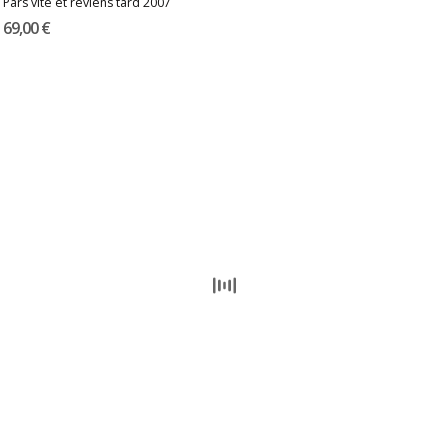
Pars vite et reviens tard 2007
69,00 €