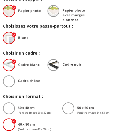
Papier photo
Papier photo
avec marges
blanches
Choisissez votre passe-partout :
Blanc
Choisir un cadre :
Cadre noir
Cadre blanc
Cadre chêne
Choisir un format :
30 x 40 cm
50 x 60 cm
(Fenêtre image 20 x 30 cm)
(fenêtre image 34 x 51 cm)
60 x 80 cm
(fenêtre image 47 x 70 cm)