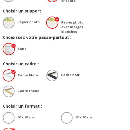
encadré
Choisir un support :
Papier photo
Papier photo
avec marges
blanches
Choisissez votre passe-partout :
Sans
Choisir un cadre :
Cadre noir
Cadre blanc
Cadre chêne
Choisir un format :
60 x 80 cm
30 x 40 cm