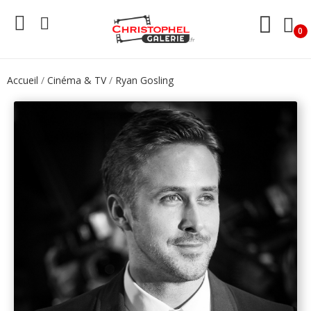
0
Accueil
Cinéma & TV
Ryan Gosling