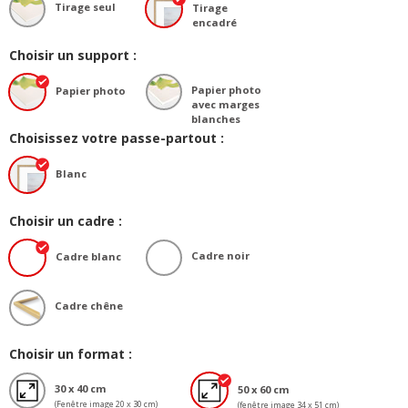
Tirage seul
Tirage
encadré
Choisir un support :
Papier photo
Papier photo
avec marges
blanches
Choisissez votre passe-partout :
Blanc
Choisir un cadre :
Cadre noir
Cadre blanc
Cadre chêne
Choisir un format :
30 x 40 cm
50 x 60 cm
(Fenêtre image 20 x 30 cm)
(fenêtre image 34 x 51 cm)