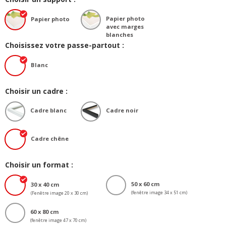
Papier photo
Papier photo
avec marges
blanches
Choisissez votre passe-partout :
Blanc
Choisir un cadre :
Cadre blanc
Cadre noir
Cadre chêne
Choisir un format :
50 x 60 cm
30 x 40 cm
(fenêtre image 34 x 51 cm)
(Fenêtre image 20 x 30 cm)
60 x 80 cm
(fenêtre image 47 x 70 cm)