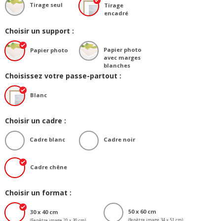
Tirage seul
Tirage
encadré
Choisir un support :
Papier photo
Papier photo
avec marges
blanches
Choisissez votre passe-partout :
Blanc
Choisir un cadre :
Cadre blanc
Cadre noir
Cadre chêne
Choisir un format :
50 x 60 cm
30 x 40 cm
(fenêtre image 34 x 51 cm)
(Fenêtre image 20 x 30 cm)