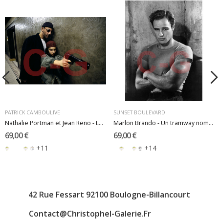
PATRICK CAMBOULIVE
SUNSET BOULEVARD
Nathalie Portman et Jean Reno - Léon 1994
Marlon Brando - Un tramway nommé désir 1951
69,00 €
69,00 €
+11
+14
42 Rue Fessart 92100 Boulogne-Billancourt
Contact@christophel-Galerie.fr