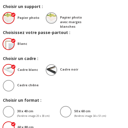
Choisir un support :
Papier photo
Papier photo
avec marges
blanches
Choisissez votre passe-partout :
Blanc
Choisir un cadre :
Cadre noir
Cadre blanc
Cadre chêne
Choisir un format :
30 x 40 cm
50 x 60 cm
(Fenêtre image 20 x 30 cm)
(fenêtre image 34 x 51 cm)
60 x 80 cm