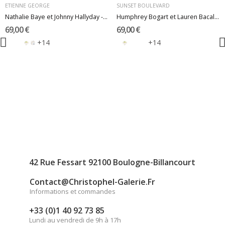
ETIENNE GEORGE
SUNSET BOULEVARD
Nathalie Baye et Johnny Hallyday - Le neveu de...
Humphrey Bogart et Lauren Bacall - Le port de...
69,00 €
69,00 €
+14
+14
42 Rue Fessart 92100 Boulogne-Billancourt
Contact@christophel-Galerie.fr
Informations et commandes
+33 (0)1 40 92 73 85
Lundi au vendredi de 9h à 17h