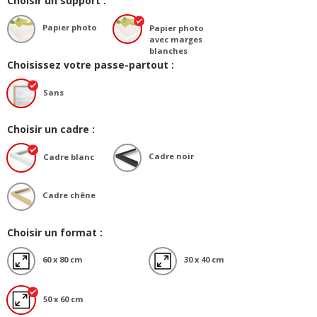
Choisir un support :
Papier photo
Papier photo
avec marges
blanches
Choisissez votre passe-partout :
Sans
Choisir un cadre :
Cadre noir
Cadre blanc
Cadre chêne
Choisir un format :
60 x 80 cm
30 x 40 cm
50 x 60 cm