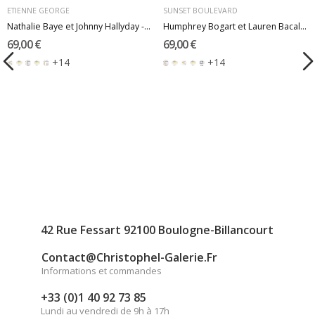
ETIENNE GEORGE
SUNSET BOULEVARD
Nathalie Baye et Johnny Hallyday - Le neveu de...
Humphrey Bogart et Lauren Bacall - Le port de...
69,00 €
69,00 €
+14
+14
42 Rue Fessart 92100 Boulogne-Billancourt
Contact@christophel-Galerie.fr
Informations et commandes
+33 (0)1 40 92 73 85
Lundi au vendredi de 9h à 17h