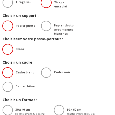
Tirage seul
Tirage
encadré
Choisir un support :
Papier photo
Papier photo
avec marges
blanches
Choisissez votre passe-partout :
Blanc
Choisir un cadre :
Cadre noir
Cadre blanc
Cadre chêne
Choisir un format :
30 x 40 cm
50 x 60 cm
(Fenêtre image 20 x 30 cm)
(fenêtre image 34 x 51 cm)